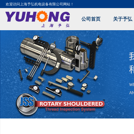
欢迎访问上海予弘机电设备有限公司网站！
公司首页
关于予弘