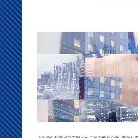
上海予弘机电设备有限公司是国内合资企业, 专业